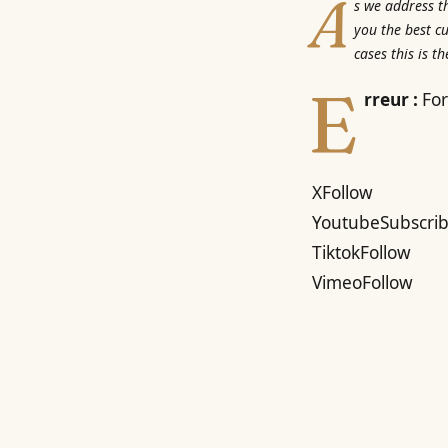
A
s we address t
you the best c
cases this is t
E
rreur :
For
X
Follow
Youtube
Subscri
Tiktok
Follow
Vimeo
Follow