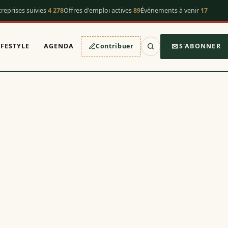
reprises suivies
4 278
Offres d'emploi actives
89
Événements à venir
17
IFESTYLE
AGENDA
Contribuer
S'ABONNER