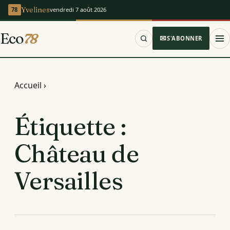
Yvelines
vendredi 7 août 2026
Eco
78
S'ABONNER
Accueil
›
Étiquette :
Château de
Versailles