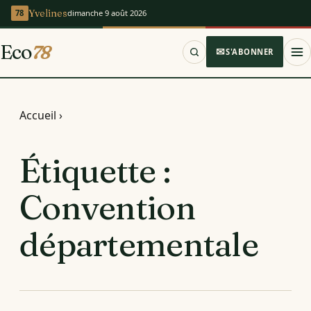
Yvelines
dimanche 9 août 2026
Eco
78
S'ABONNER
Accueil
›
Étiquette :
Convention
départementale