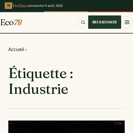
Yvelines
dimanche 9 août 2026
Eco
78
S'ABONNER
Accueil
›
Étiquette :
Industrie