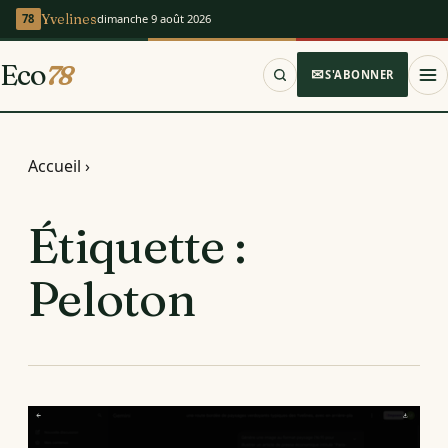
Yvelines
dimanche 9 août 2026
Eco
78
S'ABONNER
Accueil
›
Étiquette :
Peloton