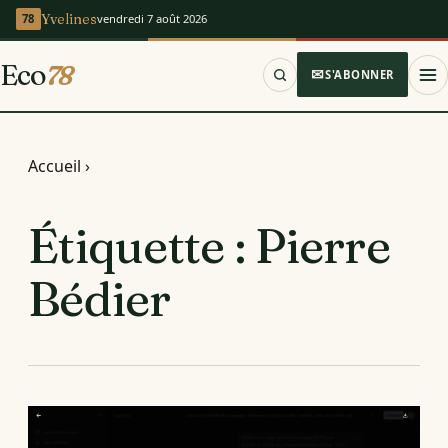
Yvelines
vendredi 7 août 2026
Eco
78
S'ABONNER
Accueil
›
Étiquette :
Pierre
Bédier