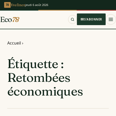
Yvelines
jeudi 6 août 2026
Eco
78
S'ABONNER
Accueil
›
Étiquette :
Retombées
économiques