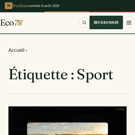
Yvelines
samedi 8 août 2026
Eco
78
S'ABONNER
Accueil
›
Étiquette :
Sport