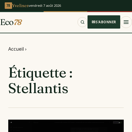
Yvelines
vendredi 7 août 2026
Eco
78
S'ABONNER
Accueil
›
Étiquette :
Stellantis